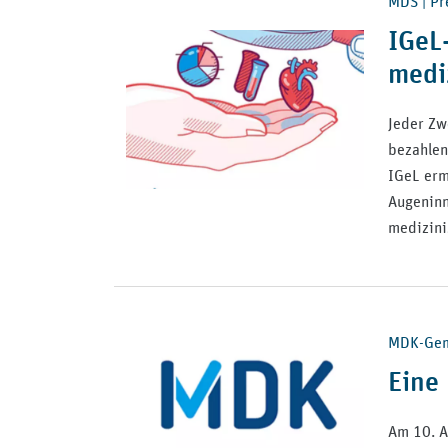
MDS | Pre
IGeL
medi
Jeder Zw
bezahlen
IGeL erm
Augeninn
medizini
MDK-Geme
Eine
Am 10. A