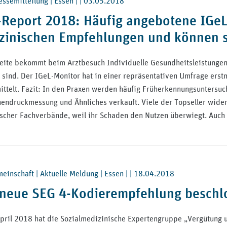
ssemitteilung | Essen | |
03.05.2018
-Report 2018: Häufig angebotene IGe
zinischen Empfehlungen und können 
eite bekommt beim Arztbesuch Individuelle Gesundheitsleistungen 
 sind. Der IGeL-Monitor hat in einer repräsentativen Umfrage erst
ittelt. Fazit: In den Praxen werden häufig Früherkennungsuntersuc
endruckmessung und Ähnliches verkauft. Viele der Topseller wid
scher Fachverbände, weil ihr Schaden den Nutzen überwiegt. Auc
inschaft | Aktuelle Meldung | Essen | |
18.04.2018
 neue SEG 4-Kodierempfehlung beschl
pril 2018 hat die Sozialmedizinische Expertengruppe „Vergütung