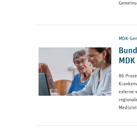
Gemeinsc
MDK-Geme
Bund
MDK 
86 Proze
Krankenv
externe 
regional
Medizini