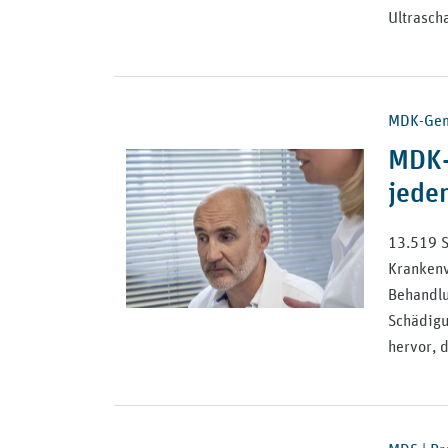
Ultrasch
MDK-Geme
MDK-
jede
13.519 S
Krankenv
Behandlun
Schädigu
hervor, d