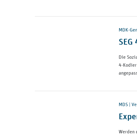
MDK-Geme
SEG 
Die Sozi
4-Kodier
angepass
MDS | Ve
Expe
Werden d