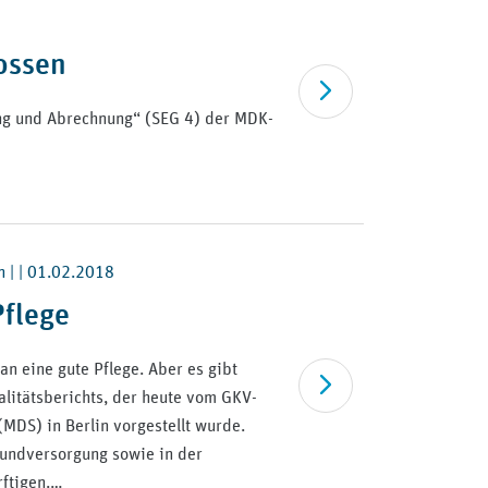
ossen
Artikel lesen
ng und Abrechnung“ (SEG 4) der MDK-
 | |
01.02.2018
Pflege
n eine gute Pflege. Aber es gibt
Artikel lesen
litätsberichts, der heute vom GKV-
DS) in Berlin vorgestellt wurde.
undversorgung sowie in der
rftigen.…