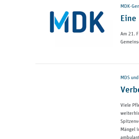
MDK-Geme
Eine
Am 21. F
Gemeinsc
MDS und 
Verb
Viele Pf
weiterhi
Spitzenv
Mängel i
ambulant