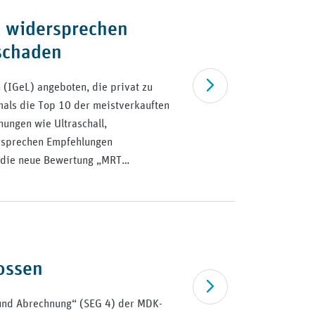
L widersprechen
schaden
Artikel lesen
(IGeL) angeboten, die privat zu
mals die Top 10 der meistverkauften
hungen wie Ultraschall,
ersprechen Empfehlungen
h die neue Bewertung „MRT…
ossen
Artikel lesen
 und Abrechnung“ (SEG 4) der MDK-