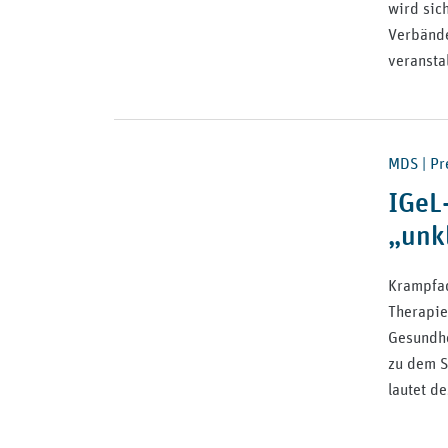
wird sic
Verbände
veransta
MDS | Pre
IGeL
„unk
Krampfad
Therapie 
Gesundhe
zu dem S
lautet de