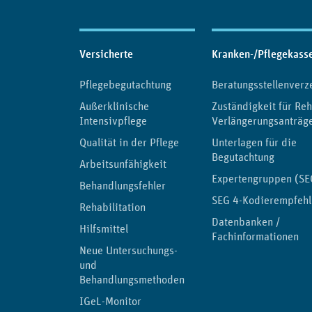
Inhaltsübersicht
Versicherte
Kranken-/Pflegekass
Pflegebegutachtung
Beratungsstellenverz
Außerklinische
Zuständigkeit für Reh
Intensivpflege
Verlängerungsanträg
Qualität in der Pflege
Unterlagen für die
Begutachtung
Arbeitsunfähigkeit
Expertengruppen (SE
Behandlungsfehler
SEG 4-Kodierempfeh
Rehabilitation
Datenbanken /
Hilfsmittel
Fachinformationen
Neue Untersuchungs-
und
Behandlungsmethoden
IGeL-Monitor