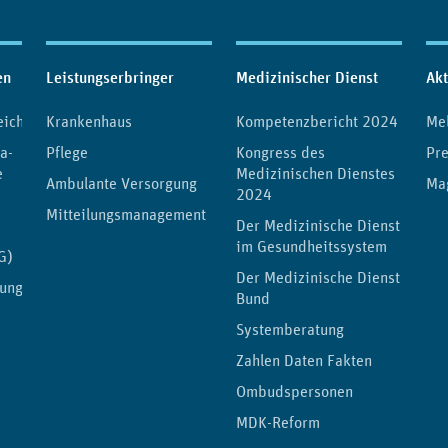
en
Leistungserbringer
Medizinischer Dienst
Akt
eichnis
Krankenhaus
Kompetenzbericht 2024
Me
a-
Pflege
Kongress des
Pre
e
Medizinischen Dienstes
Ambulante Versorgung
Ma
2024
Mitteilungsmanagement
Der Medizinische Dienst
im Gesundheitssystem
G)
Der Medizinische Dienst
lungen
Bund
Systemberatung
Zahlen Daten Fakten
Ombudspersonen
MDK-Reform