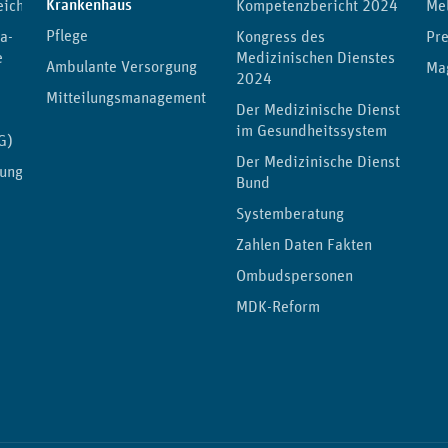
(aktuelle Seite)
Krankenhaus
eichnis
Kompetenzbericht 2024
Me
Pflege
a-
Kongress des
Pre
e
Medizinischen Dienstes
Ambulante Versorgung
Ma
2024
Mitteilungsmanagement
Der Medizinische Dienst
im Gesundheitssystem
G)
Der Medizinische Dienst
lungen
Bund
Systemberatung
Zahlen Daten Fakten
Ombudspersonen
MDK-Reform