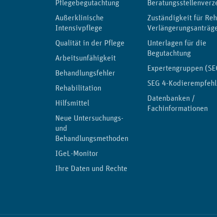
Pflegebegutachtung
Beratungsstellenverz
Außerklinische
Zuständigkeit für Reh
Intensivpflege
Verlängerungsanträg
Qualität in der Pflege
Unterlagen für die
Begutachtung
Arbeitsunfähigkeit
Expertengruppen (SE
Behandlungsfehler
SEG 4-Kodierempfeh
Rehabilitation
Datenbanken /
Hilfsmittel
Fachinformationen
Neue Untersuchungs-
und
Behandlungsmethoden
IGeL-Monitor
Ihre Daten und Rechte