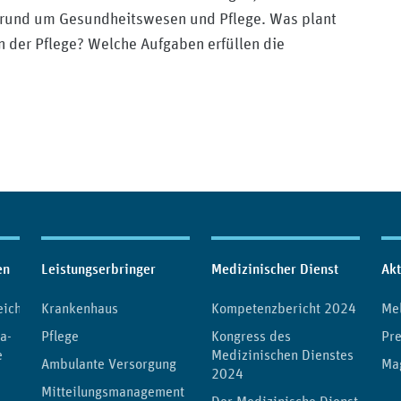
 rund um Gesundheitswesen und Pflege. Was plant
n der Pflege? Welche Aufgaben erfüllen die
en
Leistungserbringer
Medizinischer Dienst
Akt
eichnis
Krankenhaus
Kompetenzbericht 2024
Me
a-
Pflege
Kongress des
Pre
e
Medizinischen Dienstes
Ambulante Versorgung
Ma
2024
Mitteilungsmanagement