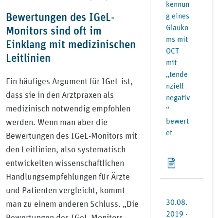
kennun
Bewertungen des IGeL-
g eines
Glauko
Monitors sind oft im
ms mit
Einklang mit medizinischen
OCT
Leitlinien
mit
„tende
Ein häufiges Argument für IGeL ist,
nziell
dass sie in den Arztpraxen als
negativ
medizinisch notwendig empfohlen
“
bewert
werden. Wenn man aber die
et
Bewertungen des IGeL-Monitors mit
den Leitlinien, also systematisch
entwickelten wissenschaftlichen
Handlungsempfehlungen für Ärzte
und Patienten vergleicht, kommt
30.08.
man zu einem anderen Schluss. „Die
2019 -
Bewertungen des IGeL-Monitors