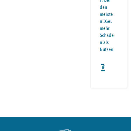
r: Bei
den
meiste
n IGeL
mehr
Schade
n als
Nutzen