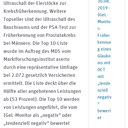
30.08.
Ultraschall der Eierstöcke zur
2019 -
Krebsfrüherkennung. Weitere
IGeL-
Topseller sind der Ultraschall des
Monito
Bauchraums und der PSA-Test zur
r:
Früherkennung von Prostatakrebs
Früher
kennun
bei Männern. Die Top 10-Liste
g eines
wurde im Auftrag des MDS vom
Glauko
Marktforschungsinstitut aserto
ms mit
durch eine repräsentative Umfrage
OCT
bei 2.072 gesetzlich Versicherten
mit
ermittelt. Die Liste deckt über die
„tende
nziell
Hälfte aller angebotenen Leistungen
negativ
ab (53 Prozent). Die Top 10 werden
“
von Leistungen angeführt, die vom
bewert
IGeL-Monitor als „negativ“ oder
et
„tendenziell negativ“ bewertet