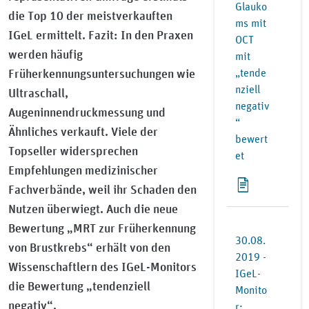
Glauko
die Top 10 der meistverkauften
ms mit
IGeL ermittelt. Fazit: In den Praxen
OCT
werden häufig
mit
Früherkennungsuntersuchungen wie
„tende
nziell
Ultraschall,
negativ
Augeninnendruckmessung und
“
Ähnliches verkauft. Viele der
bewert
Topseller widersprechen
et
Empfehlungen medizinischer
Fachverbände, weil ihr Schaden den
Nutzen überwiegt. Auch die neue
Bewertung „MRT zur Früherkennung
30.08.
von Brustkrebs“ erhält von den
2019 -
Wissenschaftlern des IGeL-Monitors
IGeL-
die Bewertung „tendenziell
Monito
negativ“.
r: