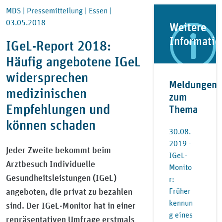
MDS |
Pressemitteilung |
Essen |
03.05.2018
Weitere
Informati
IGeL-Report 2018:
Häufig angebotene IGeL
widersprechen
Meldungen
medizinischen
zum
Empfehlungen und
Thema
können schaden
30.08.
2019 -
Jeder Zweite bekommt beim
IGeL-
Arztbesuch Individuelle
Monito
Gesundheitsleistungen (IGeL)
r:
angeboten, die privat zu bezahlen
Früher
kennun
sind. Der IGeL-Monitor hat in einer
g eines
repräsentativen Umfrage erstmals