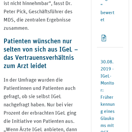
ist nicht hinnehmbar“, fasst Dr.
“
Peter Pick, Geschäftsführer des
bewert
MDS, die zentralen Ergebnisse
et
zusammen.
Patienten wünschen nur
selten von sich aus IGeL –
das Vertrauensverhältnis
30.08.
zum Arzt leidet
2019 -
IGeL-
In der Umfrage wurden die
Monito
Patientinnen und Patienten auch
r:
gefragt, ob sie selbst IGeL
Früher
kennun
nachgefragt haben. Nur bei vier
g eines
Prozent der erbrachten IGeL ging
Glauko
die Initiative von Patienten aus.
ms mit
„Wenn Ärzte IGeL anbieten, dann