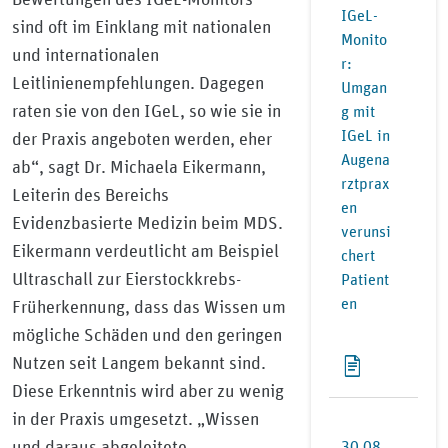
IGeL-
sind oft im Einklang mit nationalen
Monito
und internationalen
r:
Leitlinienempfehlungen. Dagegen
Umgan
raten sie von den IGeL, so wie sie in
g mit
IGeL in
der Praxis angeboten werden, eher
Augena
ab“, sagt Dr. Michaela Eikermann,
rztprax
Leiterin des Bereichs
en
Evidenzbasierte Medizin beim MDS.
verunsi
Eikermann verdeutlicht am Beispiel
chert
Ultraschall zur Eierstockkrebs-
Patient
en
Früherkennung, dass das Wissen um
mögliche Schäden und den geringen
Nutzen seit Langem bekannt sind.
Diese Erkenntnis wird aber zu wenig
in der Praxis umgesetzt. „Wissen
und daraus abgeleitete
30.08.